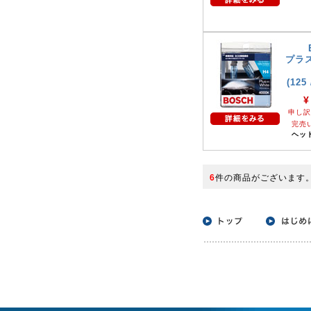
プラス
(125
¥
申し訳
完売
ヘッ
6
件の商品がございます