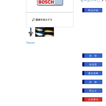
セールページ
>
商品詳細
Tweet
形 状
色温度
適合規格
定 格
明るさ
注意事項