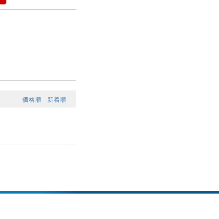
価格順
新着順