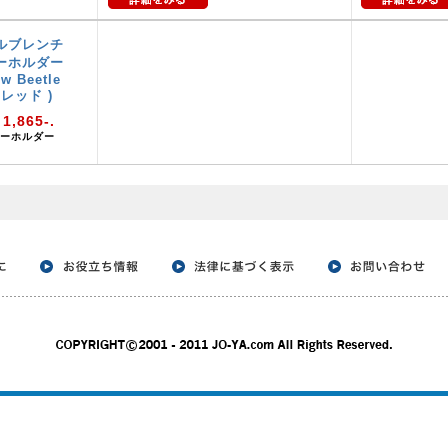
ルブレンチ
ーホルダー
w Beetle
 レッド )
 1,865-.
ーホルダー
。