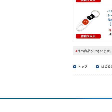
バ
キ
Ne
(
¥
キ
4
件の商品がございます