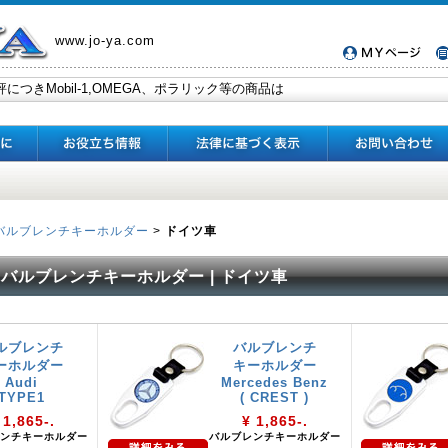
www.jo-ya.com
バルブレンチキーホルダー
>
ドイツ車
 バルブレンチキーホルダー | ドイツ車
ルブレンチ
バルブレンチ
ーホルダー
キーホルダー
Audi
Mercedes Benz
TYPE1
( CREST )
 1,865-.
¥ 1,865-.
ンチキーホルダー
バルブレンチキーホルダー