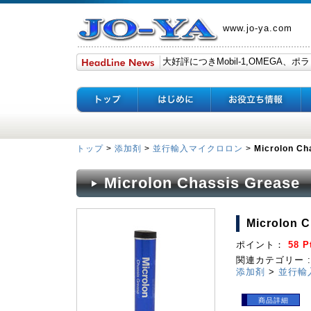
www.jo-ya.com
トップ
>
添加剤
>
並行輸入マイクロロン
>
Microlon Ch
Microlon Chassis Grease
Microlon C
ポイント：
58 P
関連カテゴリー :
添加剤
>
並行輸
商品詳細