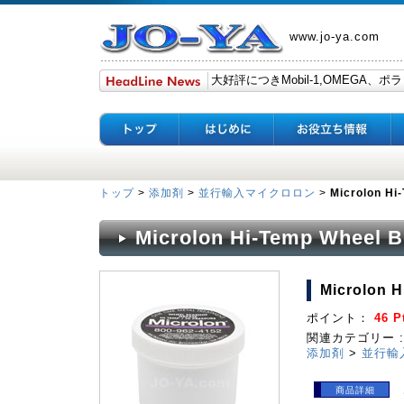
www.jo-ya.com
トップ
>
添加剤
>
並行輸入マイクロロン
>
Microlon Hi
Microlon Hi-Temp Wheel B
Microlon H
ポイント：
46 P
関連カテゴリー :
添加剤
>
並行輸
商品詳細