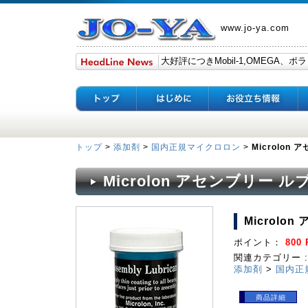
www.jo-ya.com
トップ
>
添加剤
>
国内正規マイクロロン
>
Microlon
Microlon アセンブリー ル
Microlo
ポイント：
800 
関連カテゴリー :
添加剤
>
国内正
商品詳細