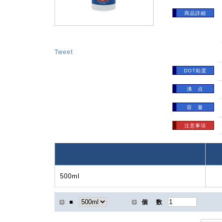
商品詳細
Tweet
DOT粘度
沸 点
容 量
注意事項
500ml
■
個 数