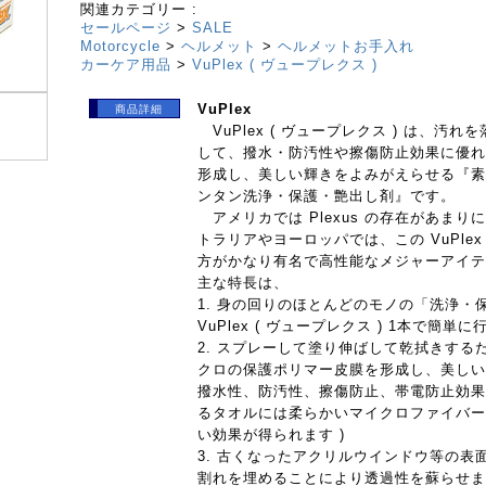
関連カテゴリー :
セールページ
>
SALE
Motorcycle
>
ヘルメット
>
ヘルメットお手入れ
カーケア用品
>
VuPlex ( ヴュープレクス )
VuPlex
商品詳細
VuPlex ( ヴュープレクス ) は、汚
して、撥水・防汚性や擦傷防止効果に優れ
形成し、美しい輝きをよみがえらせる『素
ンタン洗浄・保護・艶出し剤』です。
アメリカでは Plexus の存在があま
トラリアやヨーロッパでは、この VuPlex 
方がかなり有名で高性能なメジャーアイテ
主な特長は、
1. 身の回りのほとんどのモノの「洗浄・
VuPlex ( ヴュープレクス ) 1本で簡
2. スプレーして塗り伸ばして乾拭きする
クロの保護ポリマー皮膜を形成し、美しい
撥水性、防汚性、擦傷防止、帯電防止効果
るタオルには柔らかいマイクロファイバー
い効果が得られます )
3. 古くなったアクリルウインドウ等の表
割れを埋めることにより透過性を蘇らせま