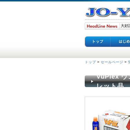
トップ
>
セールページ
>
VuPlex
レット品