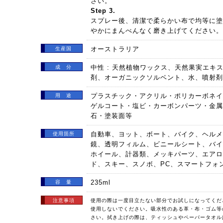
さい。
Step 3.
スプレー後、清潔で柔らかい布で均等に塗
やかにまんべんなく磨き上げてください。
オーストラリア
生産国
中性 : 天然植物ワックス、天然果実エキ
成 分
剤、オーガニックソルベント、水、噴射剤
プラスチック・アクリル・ポリカーボネイト
用 途
ゲルコート・塩ビ・カーボンパーツ・金属
石・塗装面等
自動車、ヨット、ボート、バイク、ヘルメ
使用箇所
鏡、透明フィルム、ビニールシート、バイ
ホイール、計器類、メッキパーツ、エアロ
ド、スキー、スノボ、PC、スマートフォ
235ml
容 量
注意事項
使用の際は一度目立たない部分でお試しになってくだ
使用しないでください。吸水性のある革・布・ゴム等
さい。拭き上げの際は、ティッシュやペーパータオル