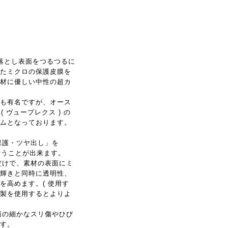
れを落とし表面をつるつるに
たミクロの保護皮膜を
材に優しい中性の超カ
りにも有名ですが、オース
( ヴュープレクス ) の
ムとなっております。
保護・ツヤ出し」を
単に行うことが出来ます。
だけで、素材の表面にミ
輝きと同時に透明性、
を高めます。( 使用す
製を使用するとよりよ
面の細かなスリ傷やひび
す。