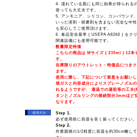
4. 濡れている面にも同じ効果が得られる
使っても大丈夫です。
5. アンモニア、シリコン、コンパウンド
いった溶剤・研磨剤を含まない完全な中性
も安心してご使用頂けます。
6. 食品安全基準 ( USEPA A8260 )
関連設備にも使用可能です。
数量限定特価
こちらの商品は Mサイズ ( 235ml ) 1
す。
在庫限りのアウトレット・特価品につきク
ます。
使用に際し、下記について留意をお願いし
填ガスと内容成分によりスプレーノズルの
れるようですが、 適温での湯煎等の工夫(
タンとノズルリングの接続部分3mmほど
なります。
Step 1.
使用方法
必ず使用前に容器を良く振ってください。
Step 2.
作業面積の1/2程度に容器を約30cm離