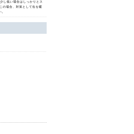
が少し低い場合はしっかりとス
この場合、対策として缶を暖
い。