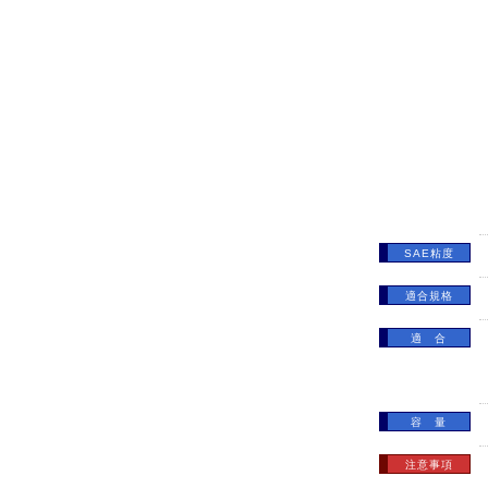
SAE粘度
適合規格
適 合
容 量
注意事項