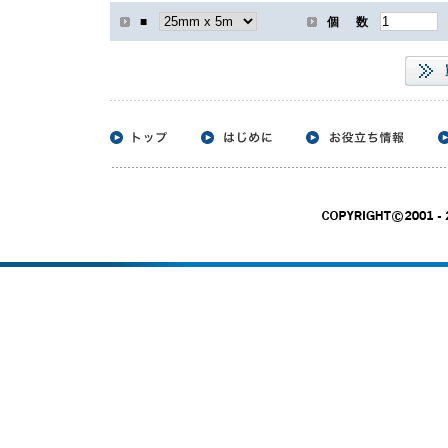
■
個 数