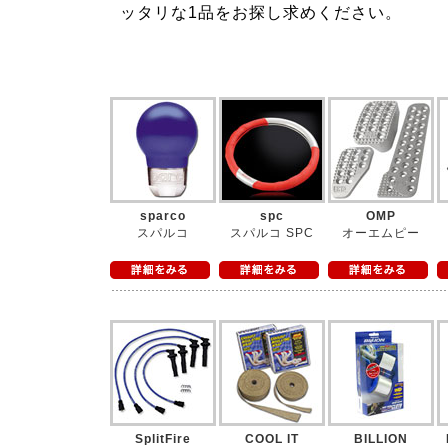
ッタリな1品をお探し求めください。
sparco
spc
OMP
スパルコ
スパルコ SPC
オーエムピー
SplitFire
COOL IT
BILLION