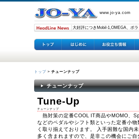
www.jo-ya.com
トップ
>
チューンナップ
チューンナップ
Tune-Up
チューンナップ
熱対策の定番COOL IT商品やMOMO、Spa
などのペダルやシフト類といった定番小物
く取り揃えております。 入手困難な国内
多く含まれますので、是非この機会にご自