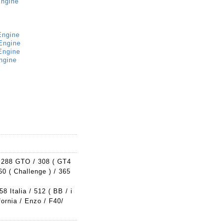
ngine
Engine
Engine
Engine
ngine
 / 288 GTO / 308 ( GT4
360 ( Challenge ) / 365
58 Italia / 512 ( BB / i
fornia / Enzo / F40/