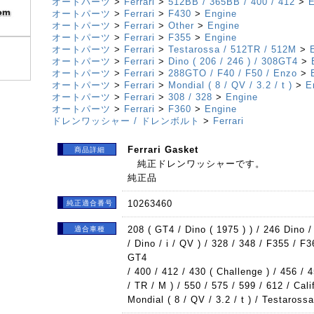
オートパーツ
>
Ferrari
>
512BB / 365BB / 400 / 412
>
E
オートパーツ
>
Ferrari
>
F430
>
Engine
オートパーツ
>
Ferrari
>
Other
>
Engine
オートパーツ
>
Ferrari
>
F355
>
Engine
オートパーツ
>
Ferrari
>
Testarossa / 512TR / 512M
>
オートパーツ
>
Ferrari
>
Dino ( 206 / 246 ) / 308GT4
>
オートパーツ
>
Ferrari
>
288GTO / F40 / F50 / Enzo
>
オートパーツ
>
Ferrari
>
Mondial ( 8 / QV / 3.2 / t )
>
E
オートパーツ
>
Ferrari
>
308 / 328
>
Engine
オートパーツ
>
Ferrari
>
F360
>
Engine
ドレンワッシャー / ドレンボルト
>
Ferrari
Ferrari Gasket
商品詳細
純正ドレンワッシャーです。
純正品
10263460
純正適合番号
208 ( GT4 / Dino ( 1975 ) ) / 246 Dino
適合車種
/ Dino / i / QV ) / 328 / 348 / F355 / F
GT4
/ 400 / 412 / 430 ( Challenge ) / 456 / 4
/ TR / M ) / 550 / 575 / 599 / 612 / Cali
Mondial ( 8 / QV / 3.2 / t ) / Testarossa