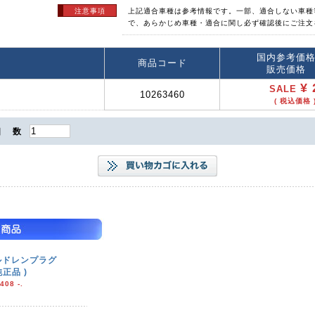
注意事項
上記適合車種は参考情報です。一部、適合しない車種
で、あらかじめ車種・適合に関し必ず確認後にご注文
国内参考価
商品コード
販売価格
¥ 
SALE
10263460
( 税込価格 )
個 数
オイルドレンプラグ
純正品 )
408 -.