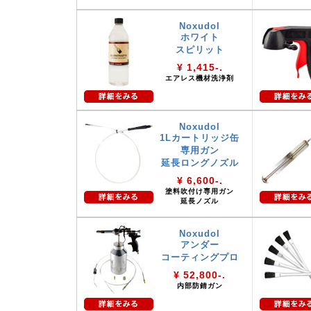
Noxudol
ホワイト
スピリット
¥ 1,415-.
エアレス機材洗浄剤
Noxudol
1Lカートリッジ缶
専用ガン
延長ロングノズル
¥ 6,600-.
塗料吹付け専用ガン
延長ノズル
Noxudol
アンダー
コーティングプロ
¥ 52,800-.
内部防錆ガン