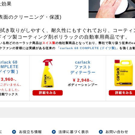
止効果
(表面のクリーニング・保護)
か拭き取りがしやすく、耐久性にもすぐれており、コーティ
ドイツ製コーティング剤ポリラックの自動車用商品です。
いる殆どのカーラック商品は
スイス製
の他社製商品となっており、弊社で取り扱う従来のcarla
クファンの皆様には実績がある従来の
「carlack 68 COMPLETE (ドイツ製)」
を強くお
rlack 68
carlack
OMPLETE
ファスト
 ドイツ製 )
ディテーラー
 3,960-.
¥ 2,948-.
ございません。
ボディーシャンプー
いたしました。
性能ワックス
。