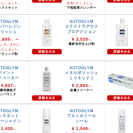
いたしました。
完売いたしました。
ックスキット
下地処理クレンザー
UTOGLYM
AUTOGLYM
ーパーレジン
エクストラグロス
ポリッシュ
プロテクション
2,805-. ～
¥ 3,520-.
最終光沢仕上げ剤
ございません。
いたしました。
ーティング剤
UTOGLYM
AUTOGLYM
ペイント
メタルポリッシュ
ノベーター
( リキッド )
 4,807-.
¥ 2,893-.
磨用微粒子
金属クリーナー
ンパウンド
UTOGLYM
AUTOGLYM
ンスタント
アルミホイール
ョーシャイン
シール
 1,430-.
¥ 1,540-.