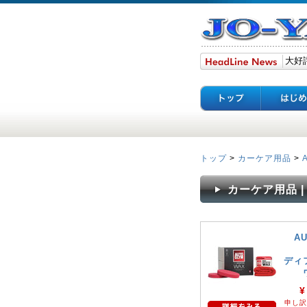
トップ
>
カーケア用品
>
カーケア用品 | 
A
ディ
¥
申し訳