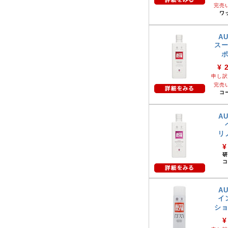
完売
ワ
A
ス
¥ 
申し訳
完売
コ
A
リ
¥
研
コ
A
イ
シ
¥