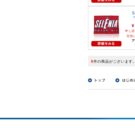
S
¥
申し訳
完売
ア
6
件の商品がございます