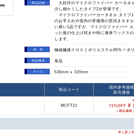
大好評のマイクロファイバー カータオル
商品詳細
少し細かくしたタイプ2が登場です。
マイクロファイバーカータオル タイプ1
のお手入れや室内の常備用の窓拭きタオル
い易い1品ですが、マイクロファイバー カ
った後の仕上げ拭きや特に液体ワックスの
します。
極細繊維クロス ( ポリエステル85% / ポリ
材 質
単品
商品構成
530mm x 320mm
サイズ
国内参考価
商品コード
販売価格
¥ 
MCFT21
71%OFF
( 税込価格 )
申し訳ご