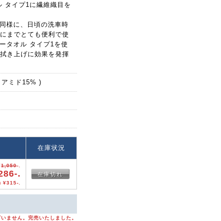
 タイプ1に繊維織目を
同様に、日頃の洗車時
にまでとても便利で使
ータオル タイプ1を使
拭き上げに効果を発揮
アミド15% )
格
在庫状況
¥
1,050
-.
286-.
在庫切れ
 ¥315-.
ざいません。完売いたしました。