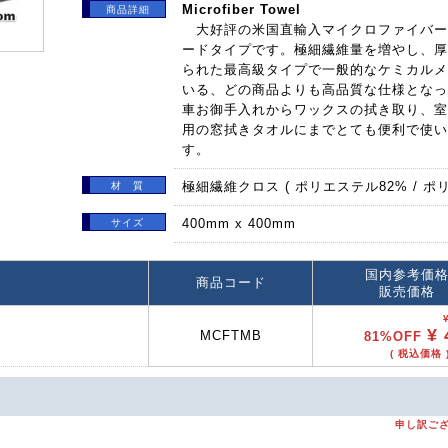
Microfiber Towel
商品詳細
大好評の米国直輸入マイクロファイバー
ードタイプです。極細繊維量を増やし、厚
られた最高級タイプで一般的なケミカルメ
いる、どの商品よりも高品質な仕様となっ
車お御手入れからワックスの拭き取り、室
用の窓拭きタオルにまでとても便利で使い
す。
極細繊維クロス ( ポリエステル82% / ポリ
材 質
400mm x 400mm
サイズ
国内参考価
商品コード
販売価格
¥ 
MCFTMB
81%OFF
( 税込価格 )
申し訳ご