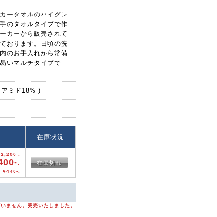
カータオルのハイグレ
手のタオルタイプで作
ーカーから販売されて
ております。日頃の洗
内のお手入れから常備
易いマルチタイプで
アミド18% )
格
在庫状況
¥
2,200
-.
400-.
在庫切れ
 ¥440-.
ざいません。完売いたしました。