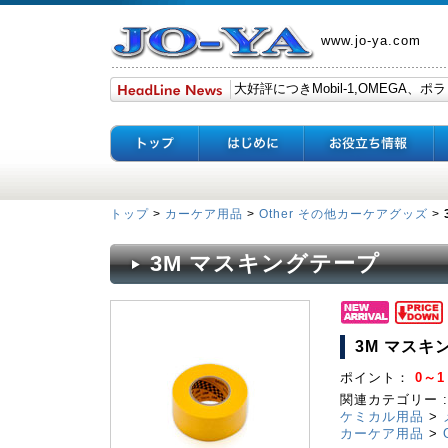
www.jo-ya.com
トップ
>
カーケア用品
>
Other その他カーケアグッズ
>
3M マスキングテープ
3M マスキ
ポイント：
0～1
関連カテゴリー :
ケミカル用品
>
カーケア用品
>