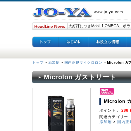
www.jo-ya.com
トップ
>
添加剤
>
国内正規マイクロロン
>
Microlon
Microlon ガストリート
Microlo
ポイント：
288 
関連カテゴリー :
添加剤
>
国内正