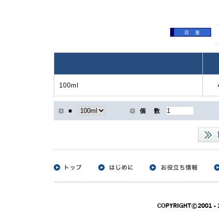
容 量
100ml
■
個 数