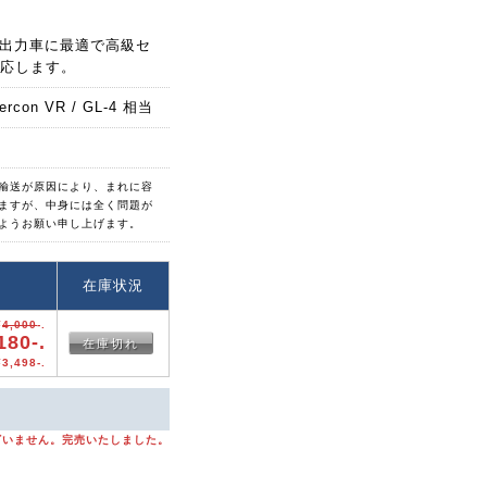
出力車に最適で高級セ
応します。
 Mercon VR / GL-4 相当
入輸送が原因により、まれに容
ますが、中身には全く問題が
ようお願い申し上げます。
格
在庫状況
¥
4,000
-.
180-.
在庫切れ
3,498-.
ざいません。完売いたしました。