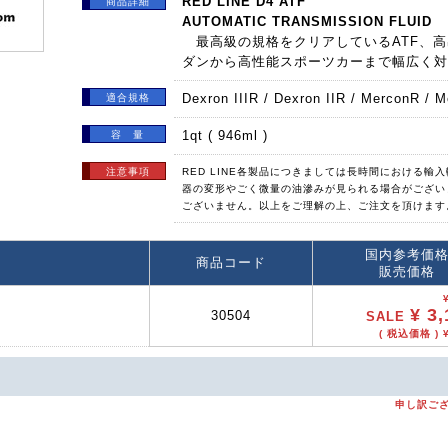
RED LINE D4 ATF
商品詳細
AUTOMATIC TRANSMISSION FLUID
最高級の規格をクリアしているATF、高
ダンから高性能スポーツカーまで幅広く対
Dexron IIIR / Dexron IIR / MerconR /
適合規格
1qt ( 946ml )
容 量
注意事項
RED LINE各製品につきましては長時間における輸
器の変形やごく微量の油滲みが見られる場合がござい
ございません。以上をご理解の上、ご注文を頂けます
国内参考価
商品コード
販売価格
¥ 3,
30504
SALE
( 税込価格 ) ¥
申し訳ご