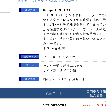
タイヤ・ホイール
>
Kurgo ( クルゴー )
Kurgo TIRE TOTE
商品詳細
TIRE TOTE ( タイヤトート ) タイ
ヤやスタッドレスタイヤを保管するのに最
す。ガレージ等で裸で保管してしまってい
から保護するタイヤカバーで、レースや走
イヤの持ち運びにも便利な持ち手用ストラ
す。また、汚れた際には水洗いできるアメ
カバーです。
米国Kurgo社製
14 ~ 20インチタイヤ
適応サイズ
センター部 : ポリエステル
素 材
サイド部 : ナイロン製
2個セット / 4個1台分セット
商品構成
国内参考価
商品コード
販売価格
¥ 2,
RCTIRETOTE1
30%OFF