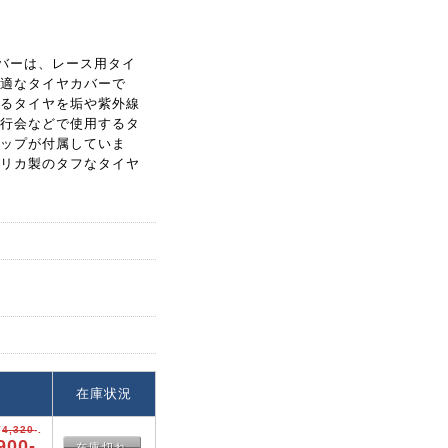
ヤカバーは、レース用タイ
適なタイヤカバーで
るタイヤを垢や紫外線
行会などで使用するタ
ップが付属していま
リカ製のタフなタイヤ
格
在庫状況
¥
4,320
-.
900-.
在庫切れ