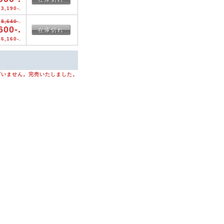
3,190-.
¥
8,640
-.
600-.
在庫切れ
6,160-.
ざいません。完売いたしました。