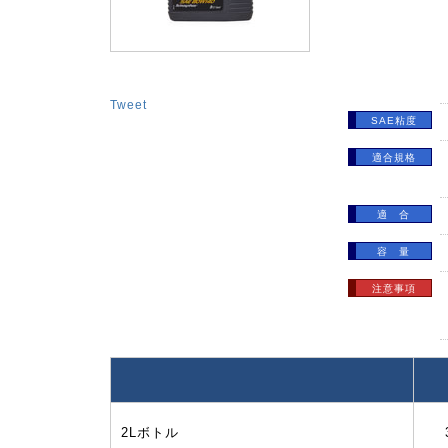
Tweet
SAE粘度
適合規格
適 合
容 量
注意事項
2Lボトル