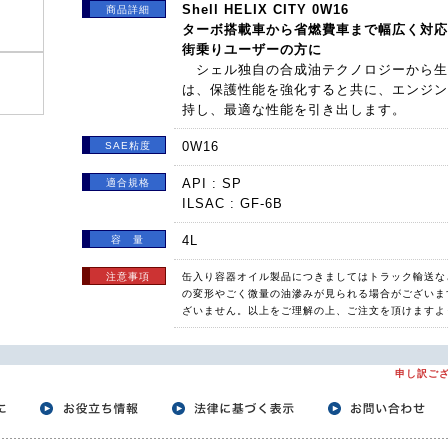
Shell HELIX CITY 0W16
商品詳細
ターボ搭載車から省燃費車まで幅広く対応
街乗りユーザーの方に
シェル独自の合成油テクノロジーから生ま
は、保護性能を強化すると共に、エンジン
持し、最適な性能を引き出します。
0W16
SAE粘度
API : SP
適合規格
ILSAC : GF-6B
4L
容 量
注意事項
缶入り容器オイル製品につきましてはトラック輸送な
の変形やごく微量の油滲みが見られる場合がございま
ざいません。以上をご理解の上、ご注文を頂けますよ
申し訳ご