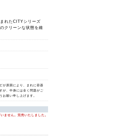
れたCITYシリーズ
のクリーンな状態を維
どが原因により、まれに容器
すが、中身には全く問題がご
うお願い申し上げます。
ざいません。完売いたしました。