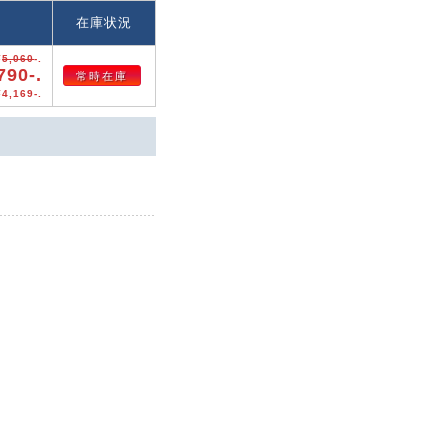
格
在庫状況
¥
5,060
-.
790-.
常時在庫
4,169-.