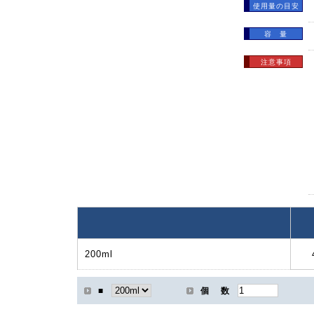
使用量の目安
容 量
注意事項
200ml
■
個 数