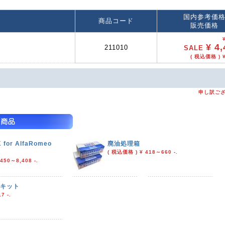
国内参考価
商品コード
販売価格
¥ 4,
211010
SALE
( 税込価格 ) ¥
申し訳ご
 for AlfaRomeo
廃油処理箱
( 税込価格 ) ¥ 418～660 -.
450～8,408 -.
処理キット
7 -.