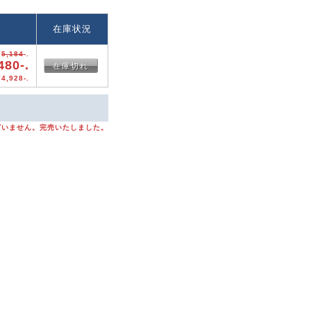
格
在庫状況
¥
5,184
-.
480-.
在庫切れ
4,928-.
ざいません。完売いたしました。