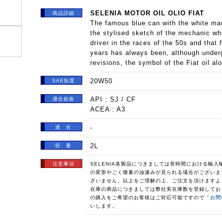
SELENIA MOTOR OIL OLIO FIAT
商品詳細
The famous blue can with the white man
the stylised sketch of the mechanic w
driver in the races of the 50s and that 
years has always been, although under
revisions, the symbol of the Fiat oil al
20W50
SAE粘度
API : SJ / CF
適合規格
ACEA : A3
-
適 合
2L
容 量
注意事項
SELENIA各製品につきましては長時間における輸
の変形やごく微量の油滲みが見られる場合がございま
ざいません。以上をご理解の上、ご注文を頂けますよ
在庫の商品につきましては弊社実在庫数を登録してお
の購入をご希望のお客様はご対応可能ですので「
お問
いします。