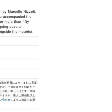
 by Marcello Nizzoli,
ho accompanied the
for more than fifty
going several
ongside the motorist.
入輸送が原因により、まれに容器
すが、中身には全く問題がご
うお願い申し上げます。常時
りますが、購入上限個数以上
い合わせ
」よりご連絡をお願