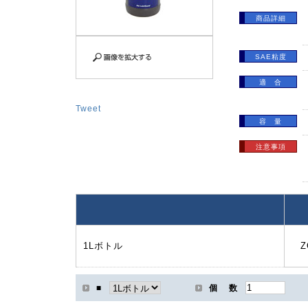
商品詳細
SAE粘度
適 合
Tweet
容 量
注意事項
1Lボトル
Z
■
個 数