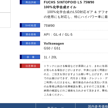
FUCHS SINTOPOID LS 75W90
商品詳細
100%化学合成オイル
100%化学合成のLSD対応ギア & デ
の使用にも対応し、特にハイパワー車に最
75W90
SAE粘度
API : GL-4 / GL-5
適合規格
Volkswagen
適合奨励
G50 / G51
1L / 20L
容 量
注意事項
トラックにおける輸送などが原因により、まれに缶容
が見られる場合がございますが、中身には全く問題が
の上、ご注文を頂けますようお願い申し上げます。2
でのお届けができず、代引き ( 現金・クレジット・デ
ご利用いただけません。銀行振込のみのお支払い方法
のお客様は商品の在庫確認を要しますのでご注文後、
納期の確認などのご連絡を入れさせて頂きます。弊社
ご入金ください。
国内参考価