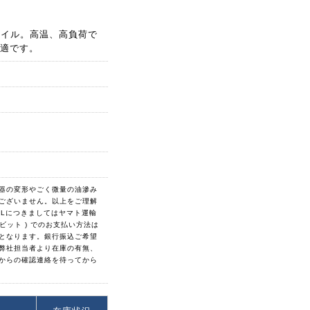
フオイル。高温、高負荷で
適です。
器の変形やごく微量の油滲み
ございません。以上をご理解
0Lにつきましてはヤマト運輸
ビット ) でのお支払い方法は
となります。銀行振込ご希望
弊社担当者より在庫の有無、
からの確認連絡を待ってから
格