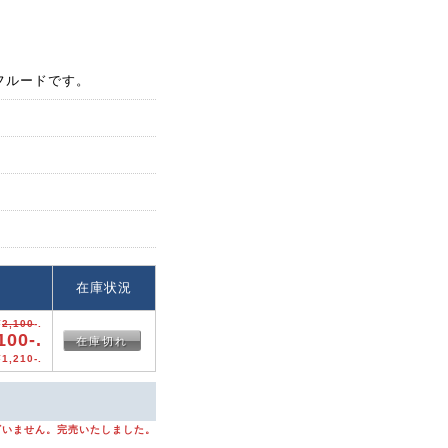
ステフルードです。
格
在庫状況
¥
2,100
-.
100-.
在庫切れ
1,210-.
ざいません。完売いたしました。