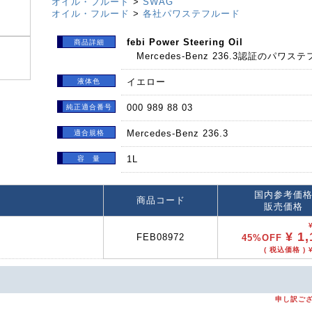
オイル・フルード
>
SWAG
オイル・フルード
>
各社パワステフルード
febi Power Steering Oil
商品詳細
Mercedes-Benz 236.3認証のパワ
イエロー
液体色
000 989 88 03
純正適合番号
Mercedes-Benz 236.3
適合規格
1L
容 量
国内参考価
商品コード
販売価格
¥ 1,
FEB08972
45%OFF
( 税込価格 ) ¥
申し訳ご