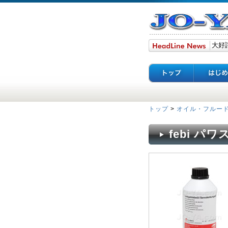
トップ
>
オイル・フルー
febi パワ