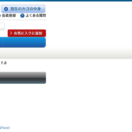
7.0
Wheel