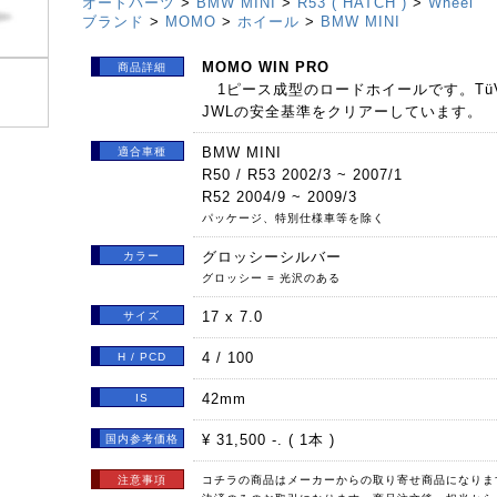
オートパーツ
>
BMW MINI
>
R53 ( HATCH )
>
Wheel
ブランド
>
MOMO
>
ホイール
>
BMW MINI
MOMO WIN PRO
商品詳細
1ピース成型のロードホイールです。Tü
JWLの安全基準をクリアーしています。
BMW MINI
適合車種
R50 / R53 2002/3 ~ 2007/1
R52 2004/9 ~ 2009/3
パッケージ、特別仕様車等を除く
グロッシーシルバー
カラー
グロッシー = 光沢のある
17 x 7.0
サイズ
4 / 100
H / PCD
42mm
IS
¥ 31,500 -. ( 1本 )
国内参考価格
注意事項
コチラの商品はメーカーからの取り寄せ商品になりま