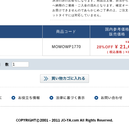
決済のみのお取引になります。商品注文後、担当から
へ納期のご連絡・ご入金の流れとなります。確定オー
お受けできませんのであらかじめご了承の上、ご注文
ットタイヤには対応していません。
国内参考価
商品コード
販売価格
¥
¥ 21,
MOMOWP1770
28%OFF
( 税込価格 ) ¥2
個 数