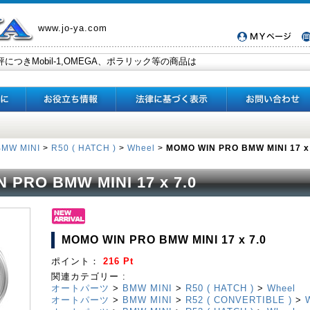
www.jo-ya.com
BMW MINI
>
R50 ( HATCH )
>
Wheel
>
MOMO WIN PRO BMW MINI 17 x 
 PRO BMW MINI 17 x 7.0
MOMO WIN PRO BMW MINI 17 x 7.0
ポイント：
216 Pt
関連カテゴリー :
オートパーツ
>
BMW MINI
>
R50 ( HATCH )
>
Wheel
オートパーツ
>
BMW MINI
>
R52 ( CONVERTIBLE )
>