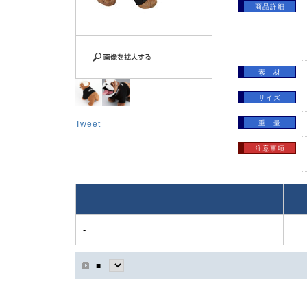
商品詳細
素 材
サイズ
Tweet
重 量
注意事項
-
■