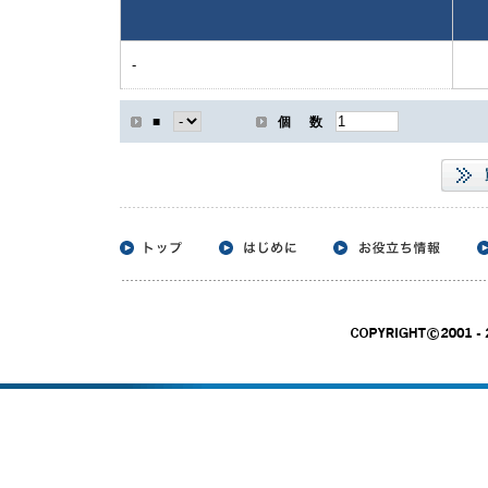
-
■
個 数