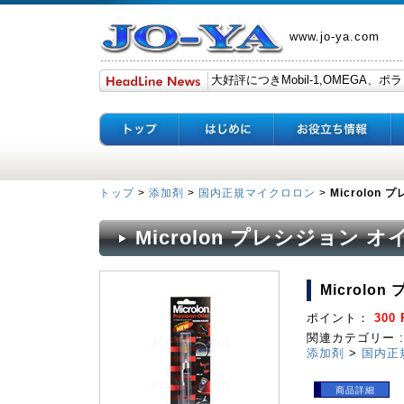
www.jo-ya.com
トップ
>
添加剤
>
国内正規マイクロロン
>
Microlon
Microlon プレシジョン オ
Microlo
ポイント：
300 
関連カテゴリー :
添加剤
>
国内正
商品詳細