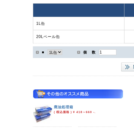
1L缶
20Lペール缶
■
個 数
廃油処理箱
( 税込価格 ) ¥ 418～660 -.