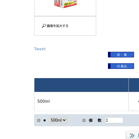
Tweet
容 量
付属品
500ml
■
個 数