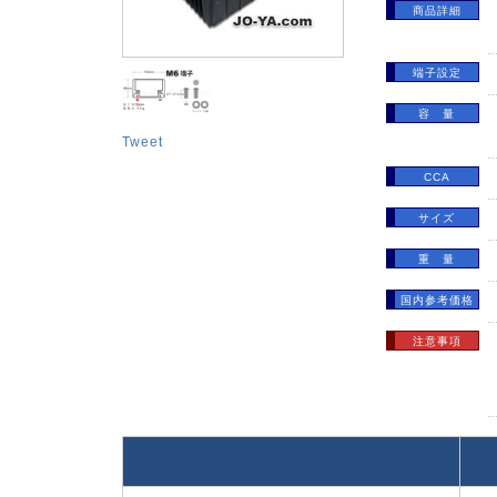
商品詳細
端子設定
容 量
Tweet
CCA
サイズ
重 量
国内参考価格
注意事項