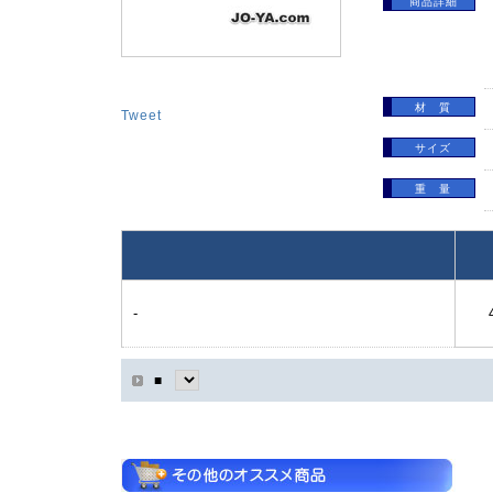
商品詳細
材 質
Tweet
サイズ
重 量
-
■